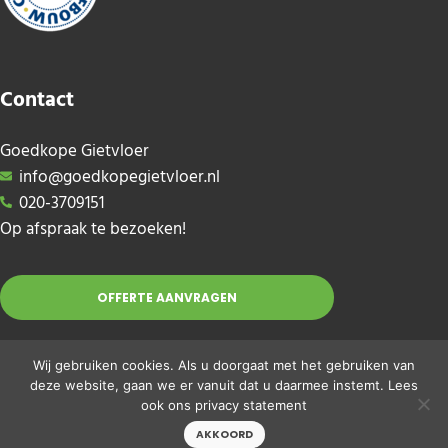
Contact
Goedkope Gietvloer
info@goedkopegietvloer.nl
020-3709151
Op afspraak te bezoeken!
OFFERTE AANVRAGEN
Wij gebruiken cookies. Als u doorgaat met het gebruiken van
deze website, gaan we er vanuit dat u daarmee instemt. Lees
ook ons
privacy statement
AKKOORD
Copyright © 2026 · Goedkopegietvloer.nl